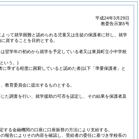
平成24年3月29日
教委告示第5号
によって就学困難と認められる児童又は生徒の保護者に対し、就学
施に資することを目的とする。
くは翌学年の初めから就学を予定している者又は東員町立小中学校
という。)
者に準ずる程度に困窮していると認めた者
(以下「準要保護者」と
し、教育委員会に提出するものとする。
応じた調査を行い、就学援助の可否を認定し、その結果を保護者及
定する金融機関の口座に口座振替の方法により支給する。
長の報告によりその内容を確認し、受給者の委任に基づき学校長の