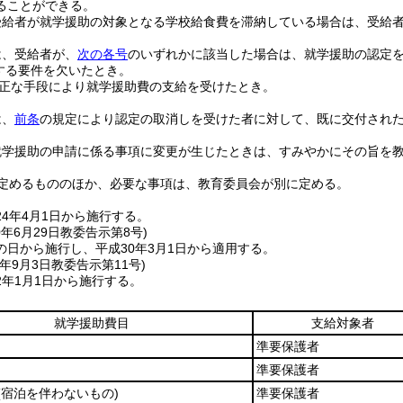
ることができる。
受給者が就学援助の対象となる学校給食費を滞納している場合は、受給
は、受給者が、
次の各号
のいずれかに該当した場合は、就学援助の認定
する要件を欠いたとき。
正な手段により就学援助費の支給を受けたとき。
は、
前条
の規定により認定の取消しを受けた者に対して、既に交付され
就学援助の申請に係る事項に変更が生じたときは、すみやかにその旨を
定めるもののほか、必要な事項は、教育委員会が別に定める。
4年4月1日から施行する。
0年6月29日
教委告示第8号)
の日から施行し、平成30年3月1日から適用する。
年9月3日
教委告示第11号)
2年1月1日から施行する。
就学援助費目
支給対象者
準要保護者
準要保護者
(宿泊を伴わないもの)
準要保護者