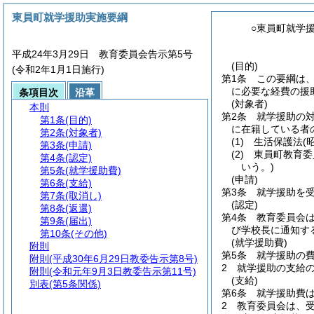
東員町就学援助実施要綱
○東員町就学
平成24年3月29日 教育委員会告示第5号
(目的)
(令和2年1月1日施行)
第1条
この要綱は
に必要な経費の援
条項目次
沿革
(対象者)
本則
第2条
就学援助の
第1条
(目的)
に在籍している者
第2条
(対象者)
(1)
生活保護法
(
第3条
(申請)
(2)
東員町教育委
第4条
(認定)
いう。)
第5条
(就学援助費)
(申請)
第6条
(支給)
第3条
就学援助を
第7条
(取消し)
(認定)
第8条
(返還)
第4条
教育委員会
第9条
(届出)
び学校長に通知す
第10条
(その他)
(就学援助費)
附則
第5条
就学援助の
附則
(平成30年6月29日教委告示第8号)
2
就学援助の支給
附則
(令和元年9月3日教委告示第11号)
(支給)
別表
(第5条関係)
第6条
就学援助費
2
教育委員会は、