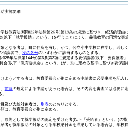
援助実施要綱
、学校教育法
(昭和22年法律第26号)
第19条の規定に基づき、経済的理由
助
(以下「就学援助」という。)
を行うことにより、義務教育の円滑な実
対象となる者は、町に住所を有し、かつ、公立小中学校に在学し、若し
の保護者で、
次の各号
のいずれかに該当するものとする。
昭和25年法律第144号)
第6条第2項に規定する要保護者
(以下「要保護者」
員会
(以下「教育委員会」という。)
が、別に定める基準に基づき要保護
受けようとする者は、教育委員会が別に定める申請書に必要事項を記入
は、
前条
の規定による申請があった場合は、その内容を審査又は必要に
る。
費目及び支給対象者は、
別表
のとおりとする。
の額は、教育委員会が別に定める。
は、原則として就学援助の認定を受けた者
(以下「受給者」という。)
の指
受給者が就学援助の対象となる学校納付金を滞納している場合は、学校