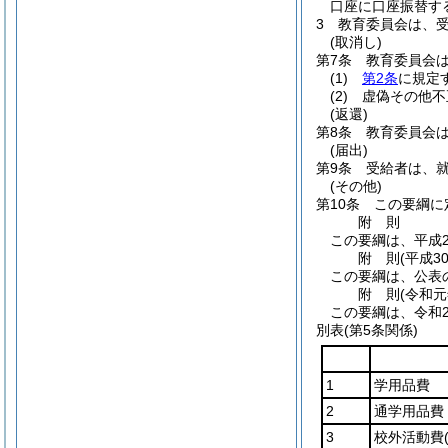
口座に口座振替す
3
教育委員会は、
(取消し)
第7条
教育委員会
(1)
第2条
に規定
(2)
虚偽その他不
(返還)
第8条
教育委員会
(届出)
第9条
受給者は、
(その他)
第10条
この要綱に
附
則
この要綱は、平成2
附
則
(平成3
この要綱は、公表
附
則
(令和元
この要綱は、令和
別表
(第5条関係)
1
学用品費
2
通学用品費
3
校外活動費