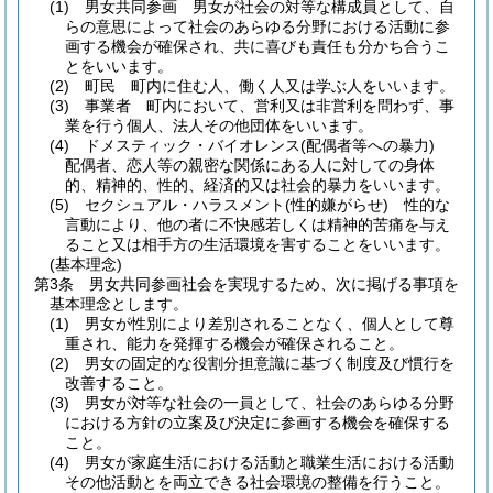
(1)
男女共同参画 男女が社会の対等な構成員として、自
らの意思によって社会のあらゆる分野における活動に参
画する機会が確保され、共に喜びも責任も分かち合うこ
とをいいます。
(2)
町民 町内に住む人、働く人又は学ぶ人をいいます。
(3)
事業者 町内において、営利又は非営利を問わず、事
業を行う個人、法人その他団体をいいます。
(4)
ドメスティック・バイオレンス
(配偶者等への暴力)
配偶者、恋人等の親密な関係にある人に対しての身体
的、精神的、性的、経済的又は社会的暴力をいいます。
(5)
セクシュアル・ハラスメント
(性的嫌がらせ)
性的な
言動により、他の者に不快感若しくは精神的苦痛を与え
ること又は相手方の生活環境を害することをいいます。
(基本理念)
第3条
男女共同参画社会を実現するため、次に掲げる事項を
基本理念とします。
(1)
男女が性別により差別されることなく、個人として尊
重され、能力を発揮する機会が確保されること。
(2)
男女の固定的な役割分担意識に基づく制度及び慣行を
改善すること。
(3)
男女が対等な社会の一員として、社会のあらゆる分野
における方針の立案及び決定に参画する機会を確保する
こと。
(4)
男女が家庭生活における活動と職業生活における活動
その他活動とを両立できる社会環境の整備を行うこと。