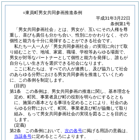
○東員町男女共同参画推進条例
平成31年3月22日
条例第1号
「男女共同参画社会」とは、男女が、互いにその人権を尊
重し、喜びも責任も分かち合い、性別にかかわりなく、その
個性と能力を十分に発揮することができる社会です。
私たち一人一人が「男女共同参画社会」の実現に向けて取
り組むことで、地域、家庭、職場、学校等あらゆる場面で、
男女が対等なパートナーとして個性と能力を発揮し、誰もが
自分らしい生き方を選択できる社会になります。
ここに私たちは、すべての人が連携し、及び協力して社会
のあらゆる分野における男女共同参画を推進していくため
に、この条例を制定します。
(目的)
第1条
この条例は、男女共同参画の推進に関し、基本理念を
定め、町民、事業者及び町の役割を明らかにするととも
に、施策の基本となる事項を定めることにより、社会のあ
らゆる分野において、町民、事業者及び町が協働して取り
組み、もって男女共同参画社会の実現を図ることを目的と
します。
(定義)
第2条
この条例において、
次の各号
に掲げる用語の意義は、
当該各号
に定めるところによります。