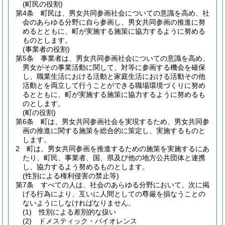
(町民の役割)
第4条
町民は、男女共同参画社会についての意識を高め、社
会のあらゆる分野に自ら参画し、男女共同参画の推進に努
めるとともに、町が実施する施策に協力するように努める
ものとします。
(事業者の役割)
第5条
事業者は、男女共同参画社会についての意識を高め、
男女がその事業活動に関して、対等に参画する機会を確保
し、職業生活における活動と家庭生活における活動その他
活動とを両立して行うことができる職場環境づくりに努め
るとともに、町が実施する施策に協力するように努めるも
のとします。
(町の役割)
第6条
町は、男女共同参画社会を実現するため、男女共同参
画の推進に関する施策を総合的に策定し、実施するものと
します。
2
町は、男女共同参画を推進するための施策を実施するにあ
たり、町民、事業者、国、県及び他の地方公共団体と連携
し、協力するよう努めるものとします。
(性別による権利侵害の禁止等)
第7条
すべての人は、社会のあらゆる分野において、次に掲
げる行為により、互いに人間としての尊厳を損なうことの
ないようにしなければなりません。
(1)
性別による差別的な扱い
(2)
ドメスティック・バイオレンス