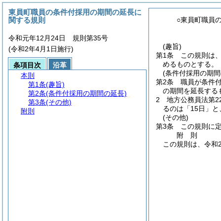
東員町職員の条件付採用の期間の延長に
関する規則
○東員町職員
令和元年12月24日 規則第35号
(趣旨)
(令和2年4月1日施行)
第1条
この規則は
めるものとする。
条項目次
沿革
(条件付採用の期間
本則
第2条
職員が条件付
第1条
(趣旨)
の期間を延長する
第2条
(条件付採用の期間の延長)
2
地方公務員法第2
第3条
(その他)
るのは「15日」
附則
(その他)
第3条
この規則に
附
則
この規則は、令和