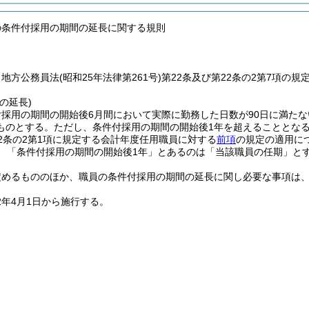
の条件付採用の期間の延長に関する規則
、地方公務員法
(昭和25年法律第261号)
第22条及び第22条の2第7項の
の延長)
採用の期間の開始後6月間において実際に勤務した日数が90日に満たな
ものとする。
ただし、条件付採用の期間の開始後1年を超えることとな
2条の2第1項に規定する会計年度任用職員に対する
前項
の規定の適用に
と、「条件付採用の期間の開始後1年」とあるのは「当該職員の任期」と
定めるもののほか、職員の条件付採用の期間の延長に関し必要な事項は
2年4月1日から施行する。