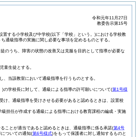
令和元年11月27日
教委告示第15号
設置する小学校及び中学校
(以下「学校」という。)
における学校教
うち通級指導の実施に関し必要な事項を定めるものとする。
生徒のうち、障害の状態の改善又は克服を目的として指導が必要な
の児童生徒とする。
し、当該教室において通級指導を行うものとする。
)
の学校長に対して、通級による指導の許可願いについて
(
第1号様
受け、通級指導を受けさせる必要があると認めるときは、設置校
学級担任が作成する通級による指導における教育課程の編成・実施
せることが適当であると認めるときは、通級指導に係る承諾
(
第4号
導についての通知
(
第6号様式
)
をもって保護者に対し通知するものと