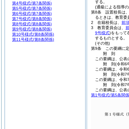
する。
第4号様式
(第7条関係)
(通級による指導の
第5号様式
(第7条関係)
第8条
設置校長は
第6号様式
(第7条関係)
るときは、教育委
第7号様式
(第8条関係)
2
在籍校長は、
前
第8号様式
(第8条関係)
3
教育委員会は、
第9号様式
(第8条関係)
9号様式
)
をもって
第10号様式
(第8条関係)
するものとする。
第11号様式
(第8条関係)
(その他)
第9条
この要綱に
附
則
この要綱は、公表
附
則
(令和6
この要綱は、令和
附
則
(令和7
この要綱は、令和
附
則
(令和7
この要綱は、公表
第1号様式
(第5条関係