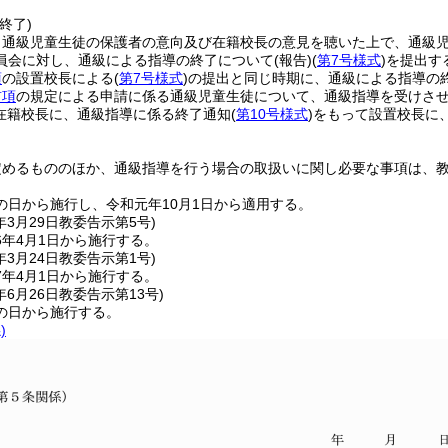
終了)
、通級児童生徒の保護者の意向及び在籍校長の意見を聴いた上で、通級
員会に対し、通級による指導の終了について
(報告)
(
第7号様式
)
を提出す
項
の設置校長による
(
第7号様式
)
の提出と同じ時期に、通級による指導の
前項
の規定による申請に係る通級児童生徒について、通級指導を受けさ
在籍校長に、通級指導に係る終了通知
(
第10号様式
)
をもって設置校長に
定めるもののほか、通級指導を行う場合の取扱いに関し必要な事項は、
の日から施行し、令和元年10月1日から適用する。
年3月29日
教委告示第5号)
6年4月1日から施行する。
年3月24日
教委告示第1号)
7年4月1日から施行する。
年6月26日
教委告示第13号)
の日から施行する。
)