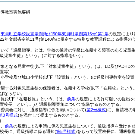
指導教室実施要綱
、
東員町立学校設置条例
(昭和50年東員町条例第16号)
第1条
の規定により
22年文部省令第11号)
第140条に規定する特別な教育課程による指導の
おいて「通級指導」とは、学校の通常の学級に在籍する障害のある児童
通級児童生徒」という。)
に対する指導をいう。
対象となる児童生徒
(以下「対象児童生徒」という。)
は、LD及びADHD
置等)
田小学校及び城山小学校
(以下「設置校」という。)
に通級指導教室を設置
)
希望する対象児童生徒の保護者は、在籍する学校
(以下「在籍校」という。
ばならない。
校長
(以下「在籍校長」という。)
は、
前条
の規定による許可願いの提出を
設置校長」という。)
と通級指導実施について協議するものとする。
育委員会に対し、通級指導に係る願いについて
(
第2号様式
)
に、当該校の
第3号様式
)
を添付して提出するものとする。
)
は、
前条
の規定による申請に係る児童生徒について、通級指導を受けさ
校長に、通級指導に係る通知
(
第5号様式
)
をもって設置校長に、通級指