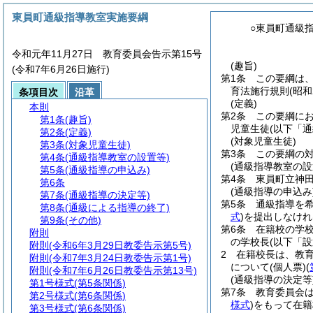
東員町通級指導教室実施要綱
○東員町通級
令和元年11月27日 教育委員会告示第15号
(趣旨)
(令和7年6月26日施行)
第1条
この要綱は
育法施行規則
(昭和
条項目次
沿革
(定義)
本則
第2条
この要綱に
第1条
(趣旨)
児童生徒
(以下「
第2条
(定義)
(対象児童生徒)
第3条
(対象児童生徒)
第3条
この要綱の
第4条
(通級指導教室の設置等)
(通級指導教室の設
第5条
(通級指導の申込み)
第4条
東員町立神
第6条
(通級指導の申込み
第7条
(通級指導の決定等)
第5条
通級指導を
第8条
(通級による指導の終了)
式
)
を提出しなけれ
第9条
(その他)
第6条
在籍校の学
附則
の学校長
(以下「
附則
(令和6年3月29日教委告示第5号)
2
在籍校長は、教
附則
(令和7年3月24日教委告示第1号)
について
(個人票)
(
附則
(令和7年6月26日教委告示第13号)
(通級指導の決定等
第1号様式
(第5条関係)
第7条
教育委員会
第2号様式
(第6条関係)
様式
)
をもって在籍
第3号様式
(第6条関係)