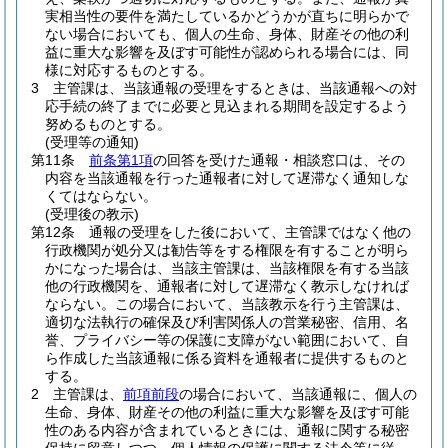
実相当性の要件を満たしているかどうかが直ちに明らかで
ない場合においても、個人の生命、身体、財産その他の利
益に重大な影響を及ぼす可能性が認められる場合には、同
様に対応するものとする。
3
主管課は、当該通報の受理をするときは、当該通報への対
応手続の終了までに必要と見込まれる期間を設定するよう
努めるものとする。
(受理等の通知)
第11条
前条第1項
の回答を受けた通報・相談窓口は、その
内容を当該通報を行った通報者に対して遅滞なく通知しな
くてはならない。
(受理後の教示)
第12条
通報の受理をした後において、主管課ではなく他の
行政機関が処分又は勧告等をする権限を有することが明ら
かになった場合は、当該主管課は、当該権限を有する当該
他の行政機関を、通報者に対して遅滞なく教示しなければ
ならない。
この場合において、当該教示を行う主管課は、
適切な法執行の確保及び利害関係人の営業秘密、信用、名
誉、プライバシー等の保護に支障がない範囲において、自
ら作成した当該通報に係る資料を通報者に提供するものと
する。
2
主管課は、
前項前段
の場合において、当該通報に、個人の
生命、身体、財産その他の利益に重大な影響を及ぼす可能
性のある内容が含まれているときには、通報に関する秘密