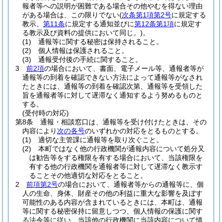
報者等への説明が困難である場合その他やむを得ない理由
がある場合は、この限りでない
(
次条第1項第2号
に規定する
教示、
第11条
に規定する通知並びに
第12条第1項
に規定す
る教示及び資料の提供において同じ。)
。
(1)
通報等に関する秘密は保持されること。
(2)
個人情報は保護されること。
(3)
通報受付後の手続に関すること。
3
前2項
の場合において、書面、電子メール等、通報者等が
通報等の到着を確認できない方法によって通報等がなされ
たときには、通報等の到着を確認次第、通報等を受領した
旨を通報者等に対して遅滞なく通知するよう努めるものと
する。
(受付時の対応)
第8条
通報・相談窓口は、通報等を受け付けたときは、その
内容により
次の各号
のいずれかの対応をとるものとする。
(1)
適切な主管課に通報等を取り次ぐこと。
(2)
本町ではなく他の行政機関が通報内容について処分又
は勧告等をする権限を有する場合において、当該権限を
有する他の行政機関を通報者等に対して遅滞なく教示す
ることその他適切な対応をとること。
2
前項第2号
の場合において、通報者等からの通報等に、個
人の生命、身体、財産その他の利益に重大な影響を及ぼす
可能性のある内容が含まれているときには、本町は、通報
等に関する秘密保持に留意しつつ、個人情報の保護に関す
る法令等に従い、当該他の行政機関に当該内容について情