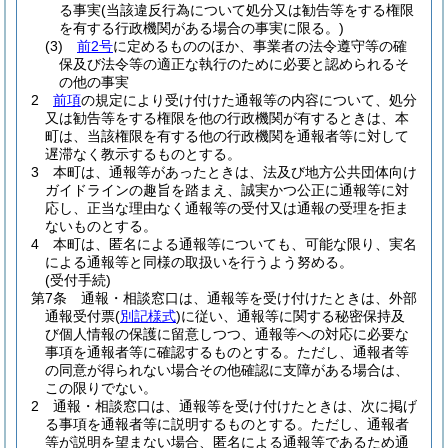
る事実
(当該違反行為について処分又は勧告等をする権限
を有する行政機関がある場合の事実に限る。)
(3)
前2号
に定めるもののほか、事業者の法令遵守等の確
保及び法令等の適正な執行のために必要と認められるそ
の他の事実
2
前項
の規定により受け付けた通報等の内容について、処分
又は勧告等をする権限を他の行政機関が有するときは、本
町は、当該権限を有する他の行政機関を通報者等に対して
遅滞なく教示するものとする。
3
本町は、通報等があったときは、法及び地方公共団体向け
ガイドラインの趣旨を踏まえ、誠実かつ公正に通報等に対
応し、正当な理由なく通報等の受付又は通報の受理を拒ま
ないものとする。
4
本町は、匿名による通報等についても、可能な限り、実名
による通報等と同様の取扱いを行うよう努める。
(受付手続)
第7条
通報・相談窓口は、通報等を受け付けたときは、外部
通報受付票
(
別記様式
)
に従い、通報等に関する秘密保持及
び個人情報の保護に留意しつつ、通報等への対応に必要な
事項を通報者等に確認するものとする。
ただし、通報者等
の同意が得られない場合その他確認に支障がある場合は、
この限りでない。
2
通報・相談窓口は、通報等を受け付けたときは、次に掲げ
る事項を通報者等に説明するものとする。
ただし、通報者
等が説明を望まない場合、匿名による通報等であるため通