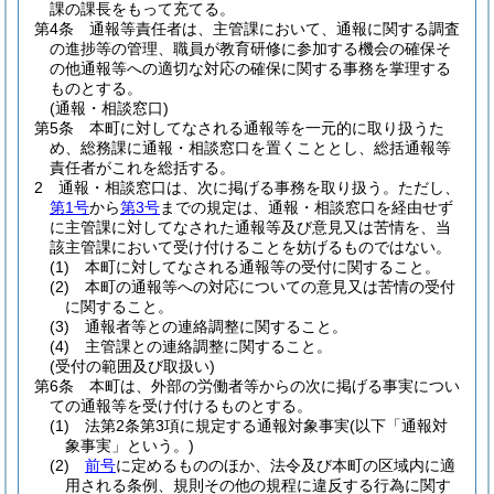
課の課長をもって充てる。
第4条
通報等責任者は、主管課において、通報に関する調査
の進捗等の管理、職員が教育研修に参加する機会の確保そ
の他通報等への適切な対応の確保に関する事務を掌理する
ものとする。
(通報・相談窓口)
第5条
本町に対してなされる通報等を一元的に取り扱うた
め、総務課に通報・相談窓口を置くこととし、総括通報等
責任者がこれを総括する。
2
通報・相談窓口は、次に掲げる事務を取り扱う。
ただし、
第1号
から
第3号
までの規定は、通報・相談窓口を経由せず
に主管課に対してなされた通報等及び意見又は苦情を、当
該主管課において受け付けることを妨げるものではない。
(1)
本町に対してなされる通報等の受付に関すること。
(2)
本町の通報等への対応についての意見又は苦情の受付
に関すること。
(3)
通報者等との連絡調整に関すること。
(4)
主管課との連絡調整に関すること。
(受付の範囲及び取扱い)
第6条
本町は、外部の労働者等からの次に掲げる事実につい
ての通報等を受け付けるものとする。
(1)
法第2条第3項に規定する通報対象事実
(以下「通報対
象事実」という。)
(2)
前号
に定めるもののほか、法令及び本町の区域内に適
用される条例、規則その他の規程に違反する行為に関す