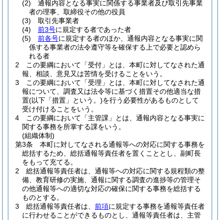
(2)
通報内容となる事実に関係する事業者及び取引先事業
者の理事、取締役その他の役員
(3)
取引先事業者
(4)
前3号
に規定する者であった者
(5)
前各号
に規定する者のほか、通報内容となる事実に関
係する事業者の法令遵守等を確保する上で必要と認めら
れる者
2
この要綱において「受付」とは、本町に対してなされた通
報、相談、意見又は苦情を受けることをいう。
3
この要綱において「受理」とは、本町に対してなされた通
報について、調査又は法令等に基づく措置その他適当な措
置
(以下「措置」という。)
を行う必要性があるものとして
受け付けることをいう。
4
この要綱において「主管課」とは、通報内容となる事実に
関する事務を所掌する課をいう。
(組織体制)
第3条
本町に対してなされる通報等への対応に関する事務を
総括するため、総括通報等責任者を置くこととし、副町長
をもって充てる。
2
総括通報等責任者は、通報等への対応に関する規程類の整
備、教育研修の実施、通報に関する調査の進捗等の管理そ
の他通報等への適切な対応の確保に関する事務を総括する
ものとする。
3
総括通報等責任者は、
前項
に規定する事務を通報等責任者
に行わせることができるものとし、通報等責任者は、主管