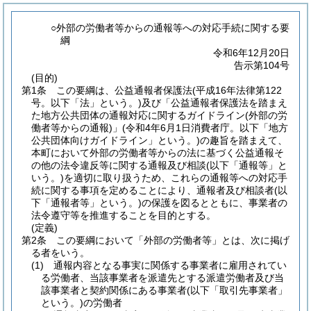
○外部の労働者等からの通報等への対応手続に関する要
綱
令和6年12月20日
告示第104号
(目的)
第1条
この要綱は、公益通報者保護法
(平成16年法律第122
号。以下「法」という。)
及び「公益通報者保護法を踏まえ
た地方公共団体の通報対応に関するガイドライン
(外部の労
働者等からの通報)
」
(令和4年6月1日消費者庁。以下「地方
公共団体向けガイドライン」という。)
の趣旨を踏まえて、
本町において外部の労働者等からの法に基づく公益通報そ
の他の法令違反等に関する通報及び相談
(以下「通報等」と
いう。)
を適切に取り扱うため、これらの通報等への対応手
続に関する事項を定めることにより、通報者及び相談者
(以
下「通報者等」という。)
の保護を図るとともに、事業者の
法令遵守等を推進することを目的とする。
(定義)
第2条
この要綱において「外部の労働者等」とは、次に掲げ
る者をいう。
(1)
通報内容となる事実に関係する事業者に雇用されてい
る労働者、当該事業者を派遣先とする派遣労働者及び当
該事業者と契約関係にある事業者
(以下「取引先事業者」
という。)
の労働者