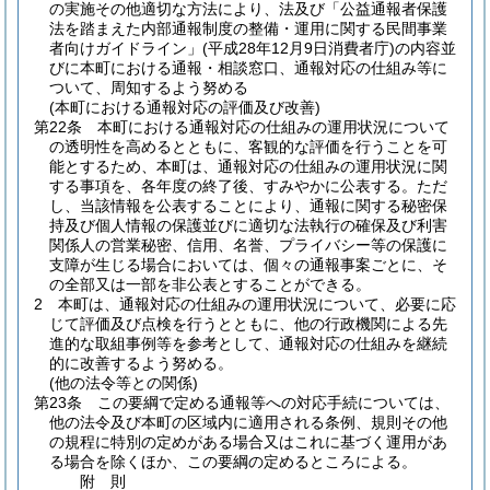
の実施その他適切な方法により、法及び「公益通報者保護
法を踏まえた内部通報制度の整備・運用に関する民間事業
者向けガイドライン」
(平成28年12月9日消費者庁)
の内容並
びに本町における通報・相談窓口、通報対応の仕組み等に
ついて、周知するよう努める
(本町における通報対応の評価及び改善)
第22条
本町における通報対応の仕組みの運用状況について
の透明性を高めるとともに、客観的な評価を行うことを可
能とするため、本町は、通報対応の仕組みの運用状況に関
する事項を、各年度の終了後、すみやかに公表する。
ただ
し、当該情報を公表することにより、通報に関する秘密保
持及び個人情報の保護並びに適切な法執行の確保及び利害
関係人の営業秘密、信用、名誉、プライバシー等の保護に
支障が生じる場合においては、個々の通報事案ごとに、そ
の全部又は一部を非公表とすることができる。
2
本町は、通報対応の仕組みの運用状況について、必要に応
じて評価及び点検を行うとともに、他の行政機関による先
進的な取組事例等を参考として、通報対応の仕組みを継続
的に改善するよう努める。
(他の法令等との関係)
第23条
この要綱で定める通報等への対応手続については、
他の法令及び本町の区域内に適用される条例、規則その他
の規程に特別の定めがある場合又はこれに基づく運用があ
る場合を除くほか、この要綱の定めるところによる。
附
則