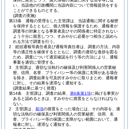
保持に留意しつつ、個人情報の保護に関する法令等に従
い、当該他の行政機関に当該内容について情報提供をする
ことができるものとする。
(調査の実施)
第13条
通報の受理をした主管課は、当該通報に関する秘密
を保持するとともに、個人情報を保護するため、通報者が
調査等の対象となる事業者及びその関係者に特定されない
よう十分に留意しつつ、すみやかに必要かつ相当と認めら
れる方法で調査を行う。
2
総括通報等責任者及び通報等責任者は、調査の方法、内容
等の適正性を確保するとともに、調査の適切な進捗を図る
ため、調査について適宜確認を行う等の方法により、通報
事案を適切に管理する。
3
主管課は、適切な法執行の確保及び利害関係人の営業秘
密、信用、名誉、プライバシー等の保護に支障がある場合
を除き、調査結果を可及的すみやかに取りまとめ、通報者
に対し、その結果を遅滞なく通知する。
(調査結果に基づく措置)
第14条
主管課は、調査の結果、
第6条第1項
に掲げる事実が
あると認めるときは、すみやかに措置をとらなければなら
ない。
2
主管課は、
前項
の措置をとった場合には、その内容を、適
切な法執行の確保及び利害関係人の営業秘密、信用、名
誉、プライバシー等の保護に支障がない範囲において、通
報者に対し、遅滞なく通知する。