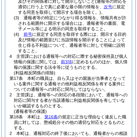
及びその関係者に対して開示しないこと
(通報等の対応を
適切に行う上で真に必要な最小限の情報を、
次号
に規定
する同意を取得して開示する場合を除く。)
。
(3)
通報者等の特定につながり得る情報を、情報共有が許
される範囲外に開示する場合には、通報者等の書面、電
子メール等による明示の同意を取得すること。
(4)
前号
に規定する同意を取得する際には、開示する目的
及び情報の範囲並びに当該情報を開示することによって
生じ得る不利益について、通報者等に対して明確に説明
すること。
4
主管課における通報等への対応に際する秘密保持及び個人
情報の保護に関しては、
前3項
に定めるもののほか、個人情
報の保護に関する法令等に従うものとする。
(利益相反関係の排除)
第17条
本町の職員は、自ら又はその親族が当事者となって
いる案件に関する通報その他利益相反関係を有する案件に
ついての通報等への対応に関与してはならない。
2
主管課は、通報等への対応の各段階において、通報等への
対応に関与する者が当該通報に利益相反関係を有していな
いか確認するものとする。
(通報者等の保護)
第18条
本町は、
第16条
の規定に正当な理由なく違反した職
員に対しては、懲戒処分その他の適切な対応をとるものと
する。
2
本町は、通報対応の終了後においても、通報者からの相談