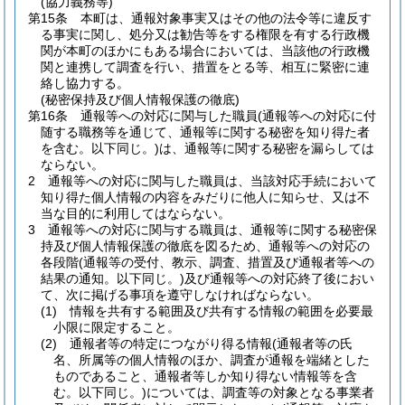
(協力義務等)
第15条
本町は、通報対象事実又はその他の法令等に違反す
る事実に関し、処分又は勧告等をする権限を有する行政機
関が本町のほかにもある場合においては、当該他の行政機
関と連携して調査を行い、措置をとる等、相互に緊密に連
絡し協力する。
(秘密保持及び個人情報保護の徹底)
第16条
通報等への対応に関与した職員
(通報等への対応に付
随する職務等を通じて、通報等に関する秘密を知り得た者
を含む。以下同じ。)
は、通報等に関する秘密を漏らしては
ならない。
2
通報等への対応に関与した職員は、当該対応手続において
知り得た個人情報の内容をみだりに他人に知らせ、又は不
当な目的に利用してはならない。
3
通報等への対応に関与する職員は、通報等に関する秘密保
持及び個人情報保護の徹底を図るため、通報等への対応の
各段階
(通報等の受付、教示、調査、措置及び通報者等への
結果の通知。以下同じ。)
及び通報等への対応終了後におい
て、次に掲げる事項を遵守しなければならない。
(1)
情報を共有する範囲及び共有する情報の範囲を必要最
小限に限定すること。
(2)
通報者等の特定につながり得る情報
(通報者等の氏
名、所属等の個人情報のほか、調査が通報を端緒とした
ものであること、通報者等しか知り得ない情報等を含
む。以下同じ。)
については、調査等の対象となる事業者