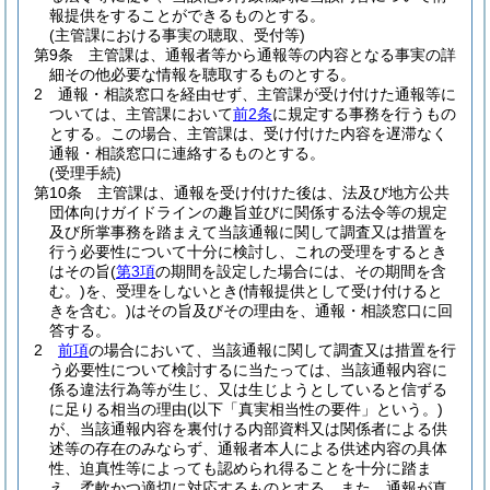
報提供をすることができるものとする。
(主管課における事実の聴取、受付等)
第9条
主管課は、通報者等から通報等の内容となる事実の詳
細その他必要な情報を聴取するものとする。
2
通報・相談窓口を経由せず、主管課が受け付けた通報等に
ついては、主管課において
前2条
に規定する事務を行うもの
とする。
この場合、主管課は、受け付けた内容を遅滞なく
通報・相談窓口に連絡するものとする。
(受理手続)
第10条
主管課は、通報を受け付けた後は、法及び地方公共
団体向けガイドラインの趣旨並びに関係する法令等の規定
及び所掌事務を踏まえて当該通報に関して調査又は措置を
行う必要性について十分に検討し、これの受理をするとき
はその旨
(
第3項
の期間を設定した場合には、その期間を含
む。)
を、受理をしないとき
(情報提供として受け付けると
きを含む。)
はその旨及びその理由を、通報・相談窓口に回
答する。
2
前項
の場合において、当該通報に関して調査又は措置を行
う必要性について検討するに当たっては、当該通報内容に
係る違法行為等が生じ、又は生じようとしていると信ずる
に足りる相当の理由
(以下「真実相当性の要件」という。)
が、当該通報内容を裏付ける内部資料又は関係者による供
述等の存在のみならず、通報者本人による供述内容の具体
性、迫真性等によっても認められ得ることを十分に踏ま
え、柔軟かつ適切に対応するものとする。
また、通報が真