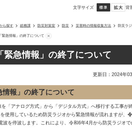
文字サイズ
背
から探す
総務課
防災対策室
防災
災害時の情報収集方法
防災ラジ
「緊急情報」の終了について
「緊急情報」の終了について
更新日：2024年0
急情報」の終了について
線を「アナログ方式」から「デジタル方式」へ移行する工事が
波を使用しているため防災ラジオから緊急情報が流れますが、
令
電波を停波します。これにより、令和6年4月から防災ラジオで