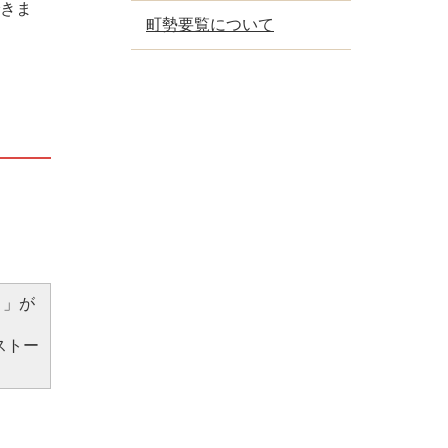
できま
町勢要覧について
r）」が
ストー