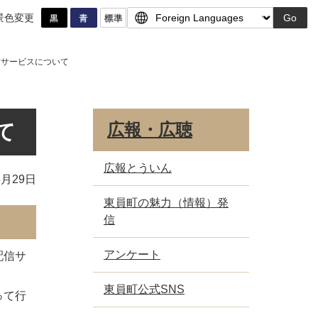
景色変更
Go
信サービスについて
て
広報・広聴
広報とういん
3月29日
東員町の魅力（情報）発
信
アンケート
配信サ
東員町公式SNS
って行