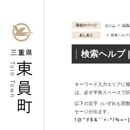
現在のページ
ホーム
組織
あしあと
検索ヘルプ 
検索ヘルプ 
キーワード入力エリアに複
は、必ず半角スペースで
以下の文字（いずれも英
セージが出ます。
! @ " # $ & ' ` + - * / % = ~ | ^