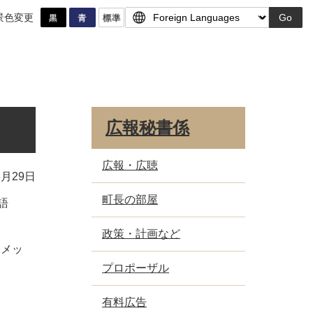
景色変更
Go
広報秘書係
広報・広聴
3月29日
町長の部屋
語
政策・計画など
ーメッ
プロポーザル
有料広告