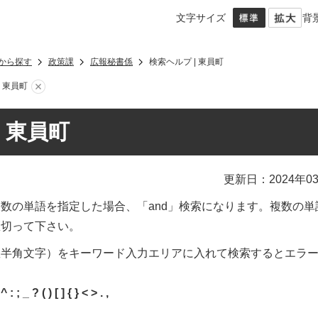
文字サイズ
背
から探す
政策課
広報秘書係
検索ヘルプ | 東員町
| 東員町
| 東員町
更新日：2024年0
数の単語を指定した場合、「and」検索になります。複数の単
区切って下さい。
数半角文字）をキーワード入力エリアに入れて検索するとエラ
 : ; _ ? ( ) [ ] { } < > . ,