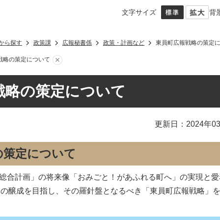
文字サイズ
背
から探す
政策課
広報秘書係
政策・計画など
東員町広報戦略の策定
戦略の策定について
戦略の策定について
更新日：2024年0
の策定について
次総合計画」の将来像「おみごと！があふれる町へ」の実現と愛
）の醸成を目指し、その羅針盤となるべき「東員町広報戦略」