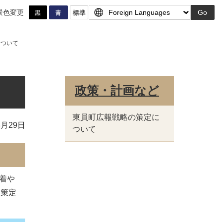
景色変更
Go
について
政策・計画など
東員町広報戦略の策定に
3月29日
ついて
着や
を策定