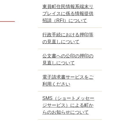
東員町住民情報系端末リ
プレイスに係る情報提供
招請（RFI）について
行政手続における押印等
の見直しについて
公文書への公印の押印の
見直しについて
電子請求書サービスをご
利用ください
SMS（ショートメッセー
ジサービス）による町か
らのお知らせについて