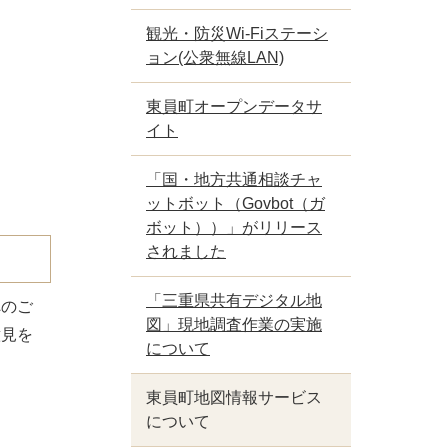
観光・防災Wi-Fiステーシ
ョン(公衆無線LAN)
東員町オープンデータサ
イト
「国・地方共通相談チャ
ットボット（Govbot（ガ
ボット））」がリリース
されました
「三重県共有デジタル地
へのご
図」現地調査作業の実施
意見を
について
東員町地図情報サービス
について