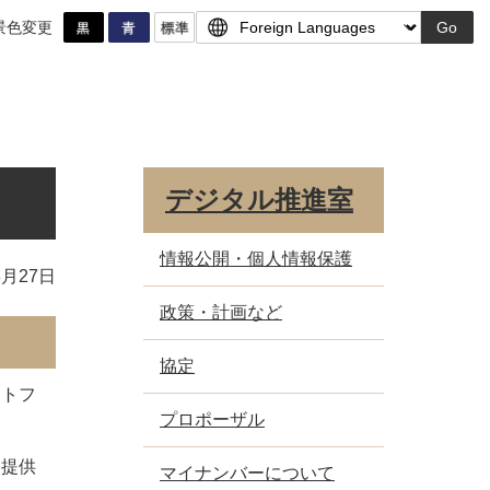
景色変更
Go
デジタル推進室
情報公開・個人情報保護
3月27日
政策・計画など
協定
ートフ
プロポーザル
を提供
マイナンバーについて