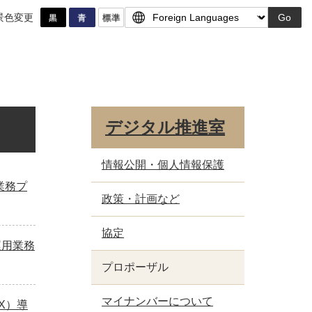
景色変更
Go
デジタル推進室
情報公開・個人情報保護
業務プ
政策・計画など
協定
運用業務
プロポーザル
マイナンバーについて
X）導