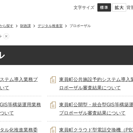
文字サイズ
背
から探す
財政課
デジタル推進室
プロポーザル
ル
ル
ステム導入業務プ
東員町公共施設予約システム導入
いて
ロポーザル審査結果について
GIS等構築運用業務
東員町公開型・統合型GIS等構築
ついて
プロポーザル審査結果について
タル化推進業務委
東員町クラウド型電話交換機（PB