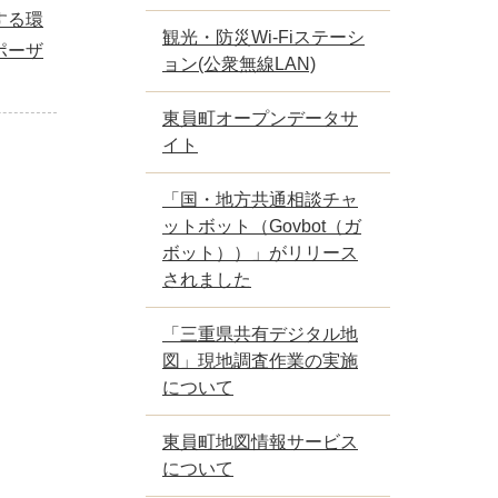
する環
観光・防災Wi-Fiステーシ
ポーザ
ョン(公衆無線LAN)
東員町オープンデータサ
イト
「国・地方共通相談チャ
ットボット（Govbot（ガ
ボット））」がリリース
されました
「三重県共有デジタル地
図」現地調査作業の実施
について
東員町地図情報サービス
について