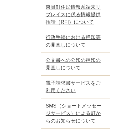
東員町住民情報系端末リ
プレイスに係る情報提供
招請（RFI）について
行政手続における押印等
の見直しについて
公文書への公印の押印の
見直しについて
電子請求書サービスをご
利用ください
SMS（ショートメッセー
ジサービス）による町か
らのお知らせについて