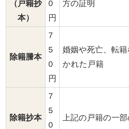
（戸籍抄
0
方の証明
本）
円
7
5
婚姻や死亡、転籍
除籍謄本
0
かれた戸籍
円
7
5
除籍抄本
上記の戸籍の一部
0