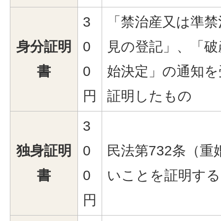
3
「禁治産又は準禁
身分証明
0
見の登記」、「破
書
0
始決定」の通知を
円
証明したもの
3
独身証明
0
民法第732条（
書
0
いことを証明する
円