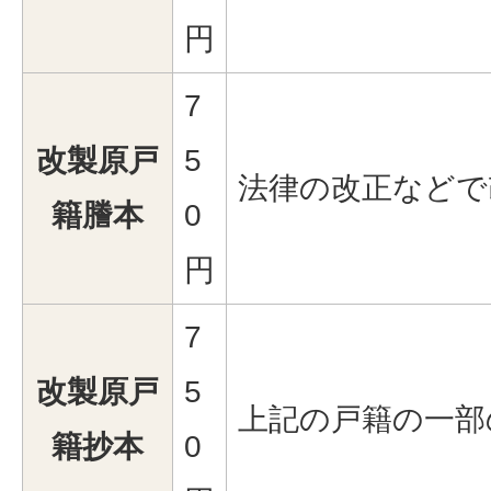
円
7
改製原戸
5
法律の改正などで
籍謄本
0
円
7
改製原戸
5
上記の戸籍の一部
籍抄本
0