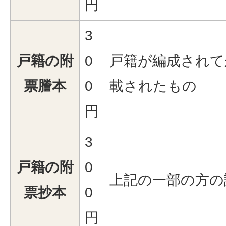
円
3
戸籍の附
0
戸籍が編成されて
票謄本
0
載されたもの
円
3
戸籍の附
0
上記の一部の方の
票抄本
0
円