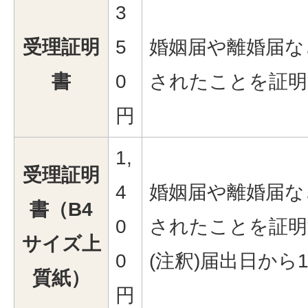
3
受理証明
5
婚姻届や離婚届な
書
0
されたことを証明
円
1,
受理証明
4
婚姻届や離婚届な
書（B4
0
されたことを証明
サイズ上
0
(注釈)届出日か
質紙）
円