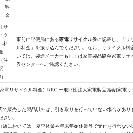
料
金
リサ
イク
事前に郵便局にある
家電リサイクル券
に記載し、「リ
ル料
ル料金」を振り込んでください。なお、リサイクル料
金
いては、製造メーカーもしくは家電製品協会家電リサ
（注
券センターへご確認ください。
釈
3）
家電リサイクル料金）RKC 一般財団法人家電製品協会(家電リ
売店で販売した製品以外は、引き取りを行っていない場合があり
ださい。
協力店においては、夏季休業や年末年始休業等で受付を行わない