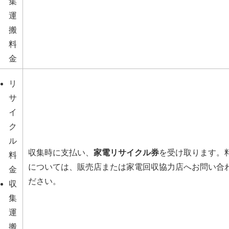
集
運
搬
料
金
リ
サ
イ
ク
ル
収集時に支払い、
家電リサイクル券
を受け取ります。
料
については、販売店または家電回収協力店へお問い合
金
ださい。
収
集
運
搬