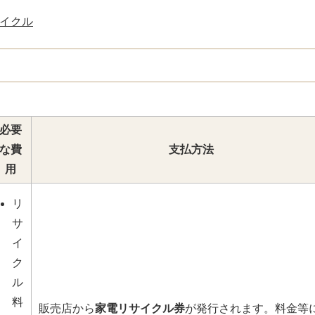
イクル
必要
な費
支払方法
用
リ
サ
イ
ク
ル
料
販売店から
家電リサイクル券
が発行されます。料金等