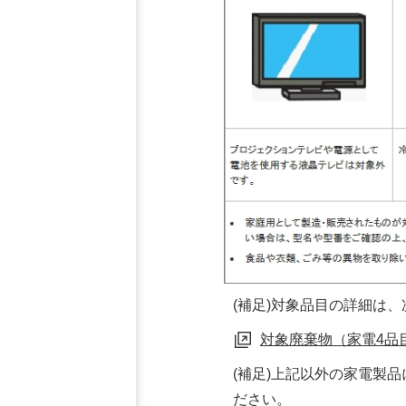
(補足)対象品目の詳細は
対象廃棄物（家電4品
(補足)上記以外の家電製
ださい。