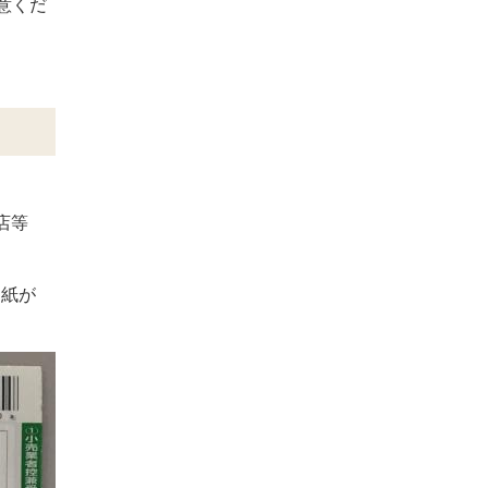
意くだ
店等
用紙が