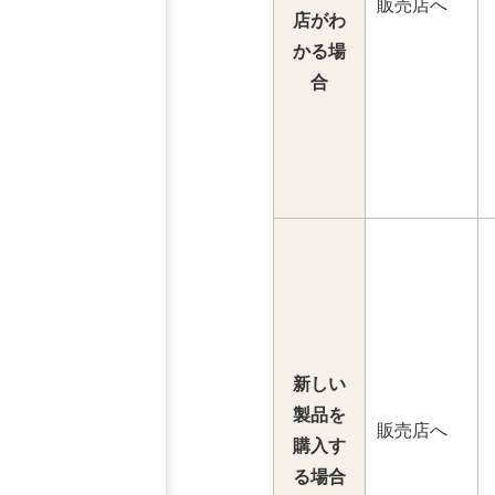
販売店へ
店がわ
かる場
合
新しい
製品を
販売店へ
購入す
る場合