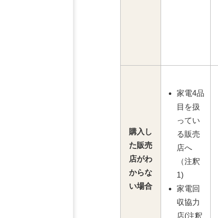
家電4品
目を扱
ってい
購入し
る販売
た販売
店へ
店がわ
（注釈
からな
1)
い場合
家電回
収協力
店(注釈