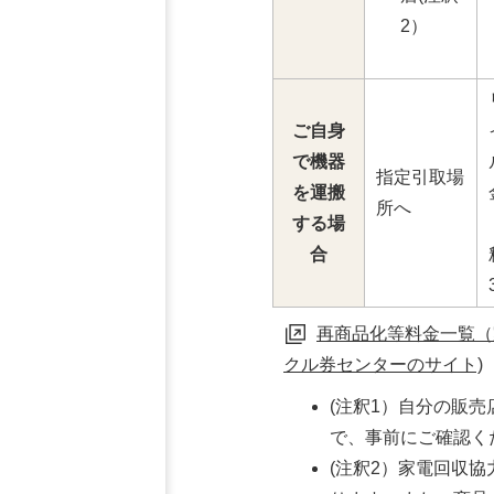
2）
ご自身
で機器
指定引取場
を運搬
所へ
する場
合
再商品化等料金一覧（
クル券センターのサイト)
(注釈1）自分の販
で、事前にご確認く
(注釈2）家電回収