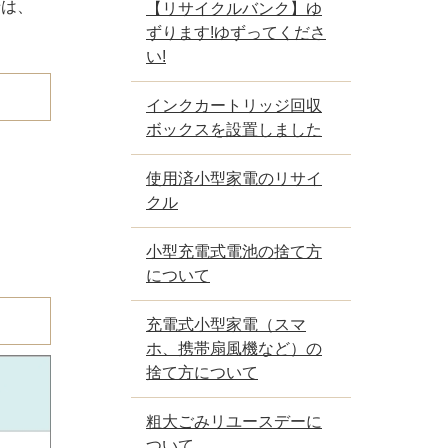
せは、
【リサイクルバンク】ゆ
ずります!ゆずってくださ
い!
インクカートリッジ回収
ボックスを設置しました
使用済小型家電のリサイ
クル
小型充電式電池の捨て方
について
充電式小型家電（スマ
ホ、携帯扇風機など）の
捨て方について
粗大ごみリユースデーに
ついて