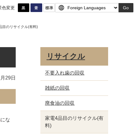
景色変更
Go
品目のリサイクル(有料)
リサイクル
不要入れ歯の回収
3月29日
雑紙の回収
廃食油の回収
）
家電4品目のリサイクル(有
み
にな
料)