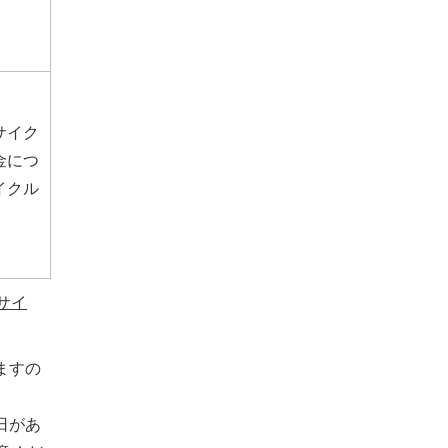
サイク
金につ
イクル
サイ
ますの
日があ