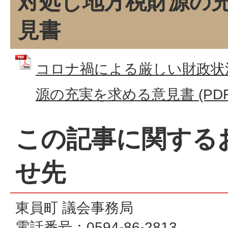
対処し地方税財源の
見書
コロナ禍による厳しい財政状
源の充実を求める意見書 (PDFフ
この記事に関する
せ先
東員町 議会事務局
電話番号：
0594-86-2813