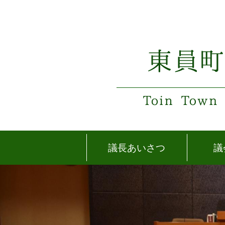
議長あいさつ
議
1
枚
目
の
ス