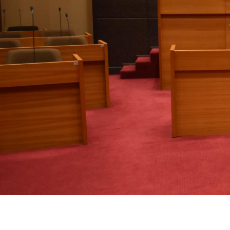
ラ
イ
ド