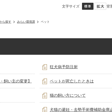
文字サイズ
背
から探す
みらい環境課
ペット
狂犬病予防注射
・飼い主の変更】
ペットが死亡したときは
猫の飼い方について
犬猫の避妊・去勢手術費補助金廃