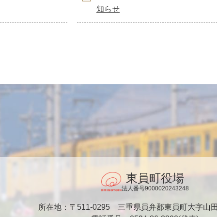
知らせ
東員町役場
法人番号9000020243248
所在地：〒511-0295
三重県員弁郡東員町大字山田1