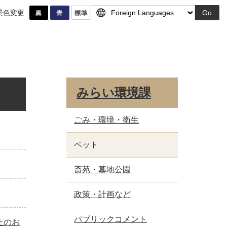
景色変更
Go
みらい環境課
ごみ・環境・衛生
ペット
斎苑・墓地公園
政策・計画など
パブリックコメント
止のお