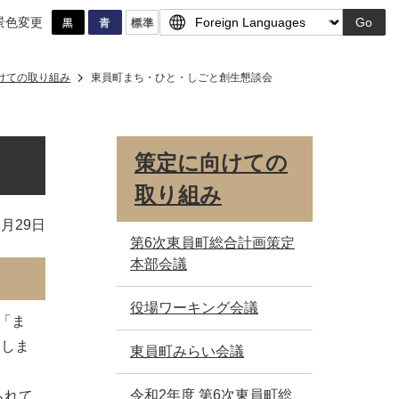
景色変更
Go
けての取り組み
東員町まち・ひと・しごと創生懇談会
策定に向けての
取り組み
3月29日
第6次東員町総合計画策定
本部会議
役場ワーキング会議
「ま
定しま
東員町みらい会議
令和2年度 第6次東員町総
られて