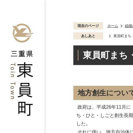
現在のページ
ホーム
組織
あしあと
東員町まち
東員町まち
地方創生につい
政府は、平成26年11月
ち・ひと・しごと創生長
した。
それに伴い、地方自治体