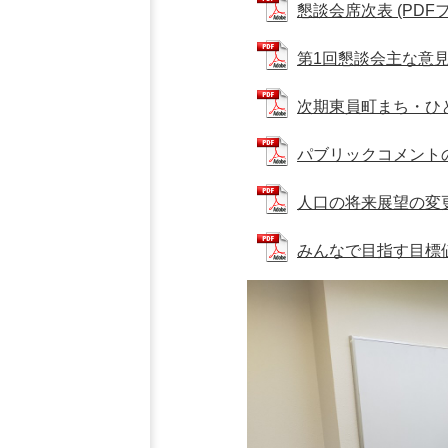
懇談会席次表 (PDFファ
第1回懇談会主な意見 (P
次期東員町まち・ひと・
パブリックコメントの意
人口の将来展望の変更【追
みんなで目指す目標値【追