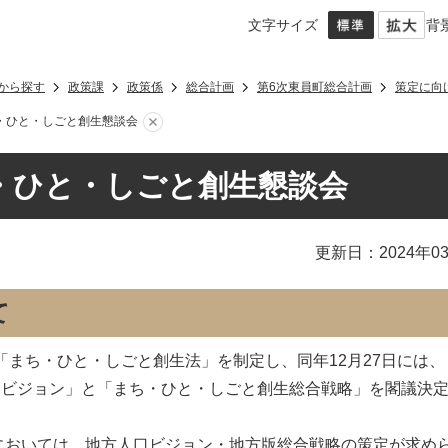
文字サイズ
背
から探す
政策課
政策係
総合計画
第6次東員町総合計画
策定に向
・ひと・しごと創生懇談会
・ひと・しごと創生懇談会
更新日：2024年0
て
に「まち・ひと・しごと創生法」を制定し、同年12月27日には、
期ビジョン」と「まち・ひと・しごと創生総合戦略」を閣議決
においては、地方人口ビジョン・地方版総合戦略の策定が求め