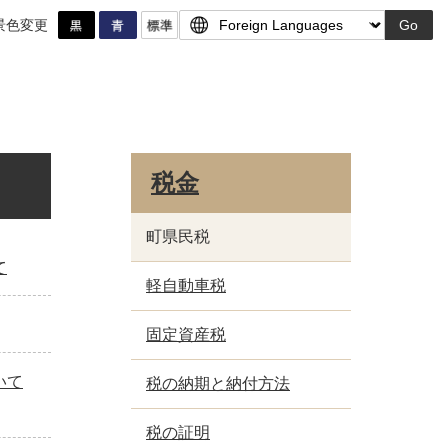
景色変更
Go
税金
町県民税
て
軽自動車税
固定資産税
いて
税の納期と納付方法
税の証明