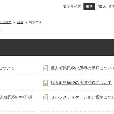
文字サイズ
背
から探す
税金
町県民税
について
個人町県民税の所得の種類につい
個人町県民税の所得控除について
人住民税の特別徴
セルフメディケーション税制につ