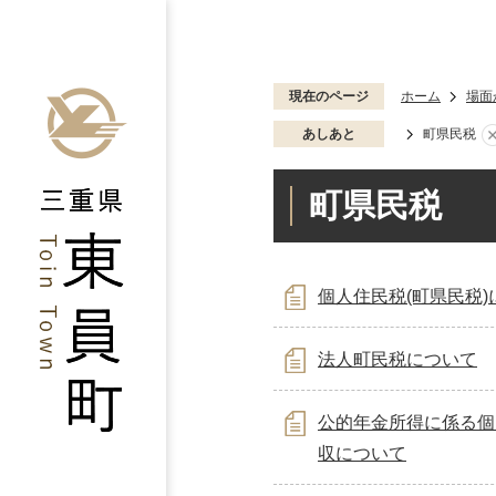
現在のページ
ホーム
場面
あしあと
町県民税
町県民税
個人住民税(町県民税)
法人町民税について
公的年金所得に係る個
収について