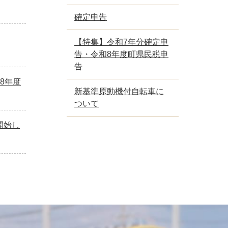
確定申告
【特集】令和7年分確定申
告・令和8年度町県民税申
告
8年度
新基準原動機付自転車に
ついて
開始し