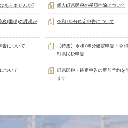
はありませんか?
個人町県民税の税額控除について
税(国税)の課税が
令和7年分確定申告について
申告について
【特集】令和7年分確定申告・令和
町県民税申告
について
町県民税・確定申告の事前予約を
ます