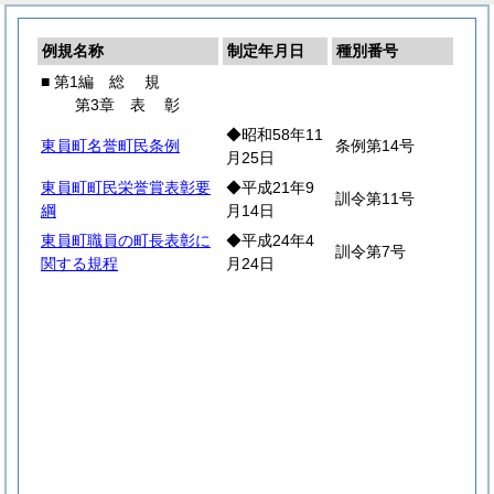
例規名称
制定年月日
種別番号
■ 第1編
総
規
第3章
表
彰
◆昭和58年11
東員町名誉町民条例
条例第14号
月25日
東員町町民栄誉賞表彰要
◆平成21年9
訓令第11号
綱
月14日
東員町職員の町長表彰に
◆平成24年4
訓令第7号
関する規程
月24日