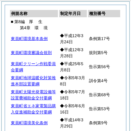
例規名称
制定年月日
種別番号
■ 第8編
厚
生
第4章
環
境
◆平成12年3
東員町環境基本条例
条例第17号
月24日
◆平成12年3
東員町環境審議会規則
規則第5号
月28日
東員町クリーン作戦委員
◆平成25年5
告示第56号
会要綱
月8日
東員町地球温暖化対策推
◆令和5年3月
訓令第4号
進本部設置要綱
8日
東員町太陽光発電設備等
◆令和5年7月
告示第68号
設置費補助金交付要綱
18日
東員町省エネ家電製品購
◆令和5年6月
告示第53号
入促進補助金交付要綱
16日
◆平成14年3
東員町環境美化条例
条例第9号
月29日