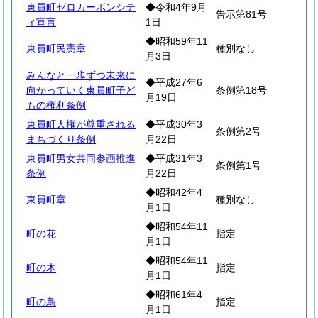
東員町ゼロカーボンシテ
◆令和4年9月
告示第81号
ィ宣言
1日
◆昭和59年11
東員町民憲章
種別なし
月3日
みんなと一歩ずつ未来に
◆平成27年6
向かっていく東員町子ど
条例第18号
月19日
もの権利条例
東員町人権が尊重される
◆平成30年3
条例第2号
まちづくり条例
月22日
東員町男女共同参画推進
◆平成31年3
条例第1号
条例
月22日
◆昭和42年4
東員町章
種別なし
月1日
◆昭和54年11
町の花
指定
月1日
◆昭和54年11
町の木
指定
月1日
◆昭和61年4
町の鳥
指定
月1日