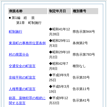
例規名称
制定年月日
種別番号
■ 第1編
総
規
第1章 町制施行
◆昭和41年12
町制施行
県告示第944号
月28日
◆昭和29年11
東員町の事務所位置条例
条例第2号
月3日
◆昭和29年10
村の廃置分合
県告示第783号
月2日
◆昭和42年7
交通安全の町宣言
種別なし
月8日
◆平成3年9月
非核平和の町宣言
告示第33号
25日
◆平成5年3月
人権尊重の町宣言
告示第11号
19日
銃器、薬物犯罪の根絶に
◆平成9年12
告示第41号
関する宣言
月22日