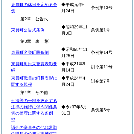
東員町の休日を定める条
◆平成元年6
条例第13号
例
月24日
第2章 公告式
◆昭和29年11
東員町公告式条例
条例第1号
月3日
第3章
表
彰
◆昭和58年11
東員町名誉町民条例
条例第14号
月25日
東員町町民栄誉賞表彰要
◆平成21年9
訓令第11号
綱
月14日
東員町職員の町長表彰に
◆平成24年4
訓令第7号
関する規程
月24日
第4章 その他
刑法等の一部を改正する
法律の施行に伴う関係条
◆令和7年3月
条例第3号
例の整理に関する条例
31日
抄
議会の議員その他非常勤
の職員の公務災害補償等